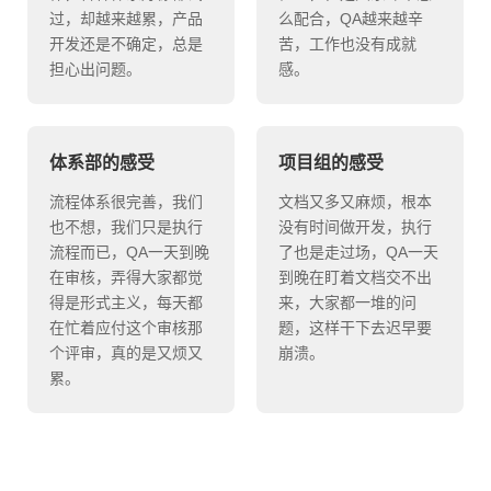
过，却越来越累，产品
么配合，QA越来越辛
开发还是不确定，总是
苦，工作也没有成就
担心出问题。
感。
体系部的感受
项目组的感受
流程体系很完善，我们
文档又多又麻烦，根本
也不想，我们只是执行
没有时间做开发，执行
流程而已，QA一天到晚
了也是走过场，QA一天
在审核，弄得大家都觉
到晚在盯着文档交不出
得是形式主义，每天都
来，大家都一堆的问
在忙着应付这个审核那
题，这样干下去迟早要
个评审，真的是又烦又
崩溃。
累。