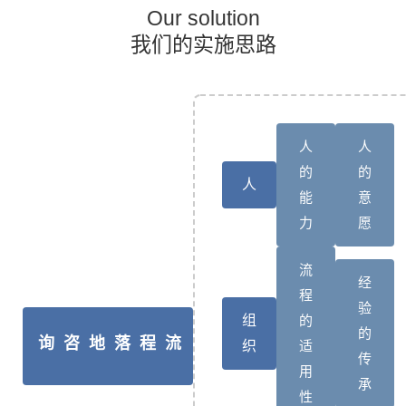
Our solution
我们的实施思路
人
人
的
的
人
能
意
力
愿
流
经
程
验
组
的
的
流程落地咨询
织
适
传
用
承
性