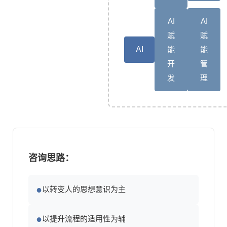
AI
AI
赋
赋
AI
能
能
开
管
发
理
咨询思路：
●
以转变人的思想意识为主
●
以提升流程的适用性为辅